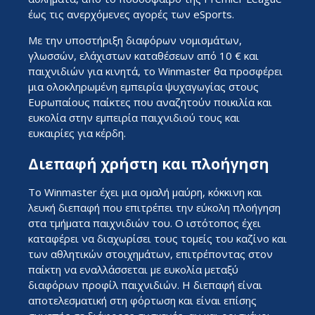
έως τις ανερχόμενες αγορές των eSports.
Με την υποστήριξη διαφόρων νομισμάτων,
γλωσσών, ελάχιστων καταθέσεων από 10 € και
παιχνιδιών για κινητά, το Winmaster θα προσφέρει
μια ολοκληρωμένη εμπειρία ψυχαγωγίας στους
Ευρωπαίους παίκτες που αναζητούν ποικιλία και
ευκολία στην εμπειρία παιχνιδιού τους και
ευκαιρίες για κέρδη.
Διεπαφή χρήστη και πλοήγηση
Το Winmaster έχει μια ομαλή μαύρη, κόκκινη και
λευκή διεπαφή που επιτρέπει την εύκολη πλοήγηση
στα τμήματα παιχνιδιών του. Ο ιστότοπος έχει
καταφέρει να διαχωρίσει τους τομείς του καζίνο και
των αθλητικών στοιχημάτων, επιτρέποντας στον
παίκτη να εναλλάσσεται με ευκολία μεταξύ
διαφόρων προφίλ παιχνιδιών. Η διεπαφή είναι
αποτελεσματική στη φόρτωση και είναι επίσης