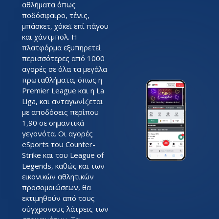
αθλήματα όπως
ποδόσφαιρο, τένις,
μπάσκετ, χόκεϊ επί πάγου
και χάντμπολ. Η
πλατφόρμα εξυπηρετεί
περισσότερες από 1000
αγορές σε όλα τα μεγάλα
πρωταθλήματα, όπως η
Premier League και η La
Liga, και ανταγωνίζεται
με αποδόσεις περίπου
1,90 σε σημαντικά
γεγονότα. Οι αγορές
eSports του Counter-
Strike και του League of
Legends, καθώς και των
εικονικών αθλητικών
προσομοιώσεων, θα
εκτιμηθούν από τους
σύγχρονους λάτρεις των