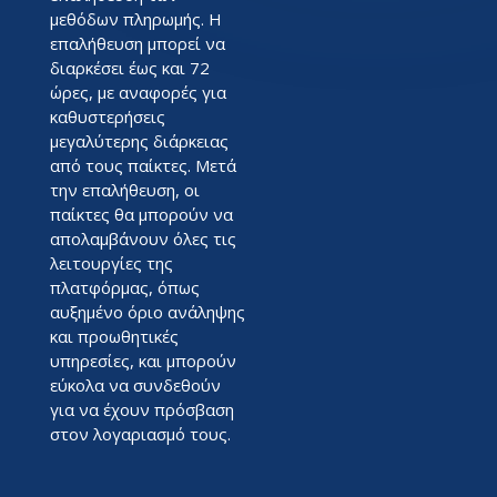
μεθόδων πληρωμής. Η
επαλήθευση μπορεί να
διαρκέσει έως και 72
ώρες, με αναφορές για
καθυστερήσεις
μεγαλύτερης διάρκειας
από τους παίκτες. Μετά
την επαλήθευση, οι
παίκτες θα μπορούν να
απολαμβάνουν όλες τις
λειτουργίες της
πλατφόρμας, όπως
αυξημένο όριο ανάληψης
και προωθητικές
υπηρεσίες, και μπορούν
εύκολα να συνδεθούν
για να έχουν πρόσβαση
στον λογαριασμό τους.