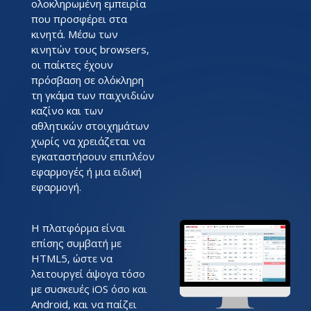
ολοκληρωμένη εμπειρία
που προσφέρει στα
κινητά. Μέσω των
κινητών τους browsers,
οι παίκτες έχουν
πρόσβαση σε ολόκληρη
τη γκάμα των παιχνιδιών
καζίνο και των
αθλητικών στοιχημάτων
χωρίς να χρειάζεται να
εγκαταστήσουν επιπλέον
εφαρμογές ή μια ειδική
εφαρμογή.
Η πλατφόρμα είναι
επίσης συμβατή με
HTML5, ώστε να
λειτουργεί άψογα τόσο
με συσκευές iOS όσο και
Android, και να παίζει