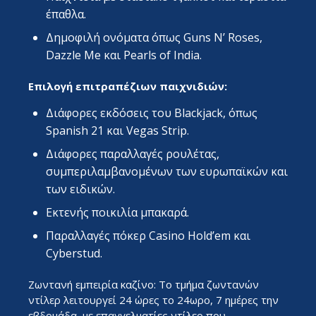
έπαθλα.
Δημοφιλή ονόματα όπως Guns N’ Roses,
Dazzle Me και Pearls of India.
Επιλογή επιτραπέζιων παιχνιδιών:
Διάφορες εκδόσεις του Blackjack, όπως
Spanish 21 και Vegas Strip.
Διάφορες παραλλαγές ρουλέτας,
συμπεριλαμβανομένων των ευρωπαϊκών και
των ειδικών.
Εκτενής ποικιλία μπακαρά.
Παραλλαγές πόκερ Casino Hold’em και
Cyberstud.
Ζωντανή εμπειρία καζίνο: Το τμήμα ζωντανών
ντίλερ λειτουργεί 24 ώρες το 24ωρο, 7 ημέρες την
εβδομάδα, με επαγγελματίες ντίλερ που