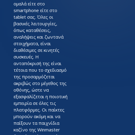
ομαλά είτε στο
smartphone είτε στο
tablet σας. Όλες οι
βασικές λειτουργίες,
όπως καταθέσεις,
αναλήψεις και ζωντανά
στοιχήματα, είναι
διαθέσιμες σε κινητές
συσκευές. Η
ανταπόκρισή της είναι
τέτοια που το σχεδιασμό
της προσαρμόζεται
ακριβώς στο μέγεθος της
οθόνης, ώστε να
εξασφαλίζεται η ποιοτική
εμπειρία σε όλες τις
πλατφόρμες. Οι παίκτες
μπορούν ακόμη και να
παίξουν τα παιχνίδια
καζίνο της Winmaster