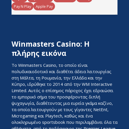
Pay N Play
Apple Pay
Winmasters Casino: Η
πλήρης εικόνα
Το Winmasters Casino, το οποίο είναι
πολυδικαιοδοτικό και διαθέτει άδεια λειτουργίας
στη Μάλτα, τη Ρουμανία, την Ελλάδα και την
Κύπρο, ιδρύθηκε το 2014 από την WM Interactive
Limited. Αυτός ο επίσημος πάροχος έχει εδραιώσει
το εμπορικό σήμα του προσφέροντας διπλή
ψυχαγωγία, διαθέτοντας μια ευρεία γκάμα καζίνο,
τα οποία λειτουργούν με τους γίγαντες NetEnt,
Microgaming και Playtech, καθώς και ένα
ολοκληρωμένο sportsbook που περιλαμβάνει όλα τα
αθλήματα, από το ποδόσφαιρο της Premier League