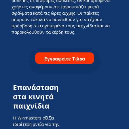
συνεπής σε διάφορες συσκευές, αν και ορισμένοι
χρήστες αναφέρουν ότι παρουσιάζει μικρά
σφάλματα κατά τις ώρες αιχμής. Οι παίκτες
μπορούν εύκολα να συνδεθούν για να έχουν
πρόσβαση στα αγαπημένα τους παιχνίδια και να
παρακολουθούν τα κέρδη τους.
Εγγραφείτε Τώρα
Επανάσταση
στα κινητά
παιχνίδια
Η Winmasters αξίζει
ιδιαίτερη μνεία για την