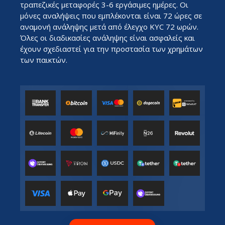
τραπεζικές μεταφορές 3-6 εργάσιμες ημέρες. Οι
μόνες αναλήψεις που εμπλέκονται είναι 72 ώρες σε
αναμονή ανάληψης μετά από έλεγχο KYC 72 ωρών.
Όλες οι διαδικασίες ανάληψης είναι ασφαλείς και
έχουν σχεδιαστεί για την προστασία των χρημάτων
των παικτών.