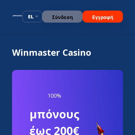
EL
Σύνδεση
Εγγραφή
Winmaster Casino
100%
μπόνους
έως 200€