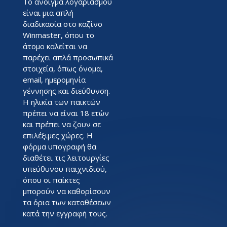
Το άνοιγμα λογαριασμού
είναι μια απλή
διαδικασία στο καζίνο
Winmaster, όπου το
άτομο καλείται να
παρέχει απλά προσωπικά
στοιχεία, όπως όνομα,
email, ημερομηνία
γέννησης και διεύθυνση.
Η ηλικία των παικτών
πρέπει να είναι 18 ετών
και πρέπει να ζουν σε
επιλέξιμες χώρες. Η
φόρμα υπογραφή θα
διαθέτει τις λειτουργίες
υπεύθυνου παιχνιδιού,
όπου οι παίκτες
μπορούν να καθορίσουν
τα όρια των καταθέσεων
κατά την εγγραφή τους.