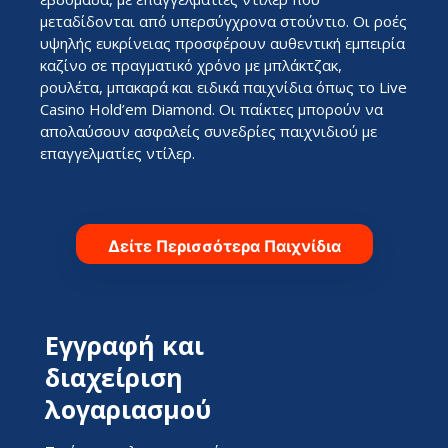
μεταδίδονται από υπερσύγχρονα στούντιο. Οι ροές
υψηλής ευκρίνειας προσφέρουν αυθεντική εμπειρία
καζίνο σε πραγματικό χρόνο με μπλάκτζακ,
ρουλέτα, μπακαρά και ειδικά παιχνίδια όπως το Live
Casino Hold’em Diamond. Οι παίκτες μπορούν να
απολαύσουν ασφαλείς συνεδρίες παιχνιδιού με
επαγγελματίες ντίλερ.
Δείτε Περισσότερα Παιχνίδια
Εγγραφή και
διαχείριση
λογαριασμού