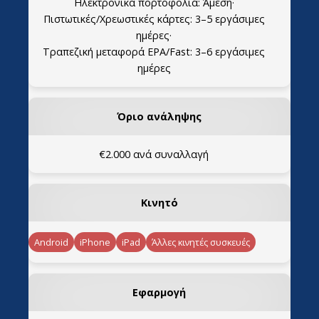
Ηλεκτρονικά πορτοφόλια: Άμεση·
Πιστωτικές/Χρεωστικές κάρτες: 3–5 εργάσιμες
ημέρες·
Τραπεζική μεταφορά EPA/Fast: 3–6 εργάσιμες
ημέρες
Όριο ανάληψης
€2.000 ανά συναλλαγή
Κινητό
Android
iPhone
iPad
Άλλες κινητές συσκευές
Εφαρμογή