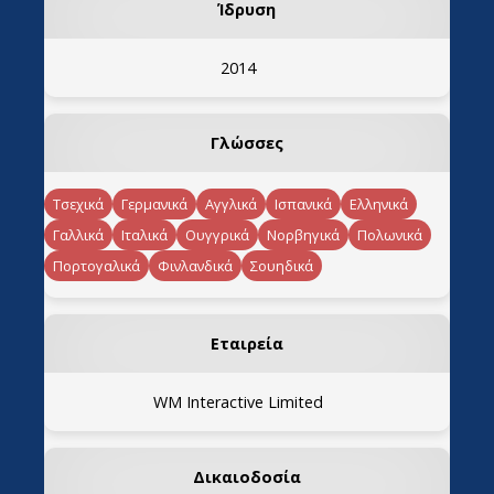
Ίδρυση
2014
Γλώσσες
Τσεχικά
Γερμανικά
Αγγλικά
Ισπανικά
Ελληνικά
Γαλλικά
Ιταλικά
Ουγγρικά
Νορβηγικά
Πολωνικά
Πορτογαλικά
Φινλανδικά
Σουηδικά
Εταιρεία
WM Interactive Limited
Δικαιοδοσία