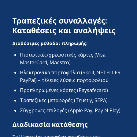
Τραπεζικές συναλλαγές:
Καταθέσεις και αναλήψεις
Διαθέσιμες μέθοδοι πληρωμής:
Πιστωτικές/χρεωστικές κάρτες (Visa,
MasterCard, Maestro)
Ηλεκτρονικά πορτοφόλια (Skrill, NETELLER,
PayPal) – τέλειες λύσεις πορτοφολιού
Προπληρωμένες κάρτες (Paysafecard)
Τραπεζικές μεταφορές (Trustly, SEPA)
Σύγχρονες επιλογές (Apple Pay, Pay N Play)
Διαδικασία κατάθεσης
Το Winmaster προσφέρει καταθέσεις που