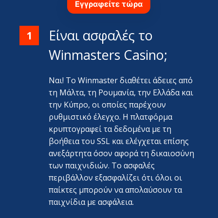
Εγγραφείτε τώρα
Είναι ασφαλές το
Winmasters Casino;
Ναι! Το Winmaster διαθέτει άδειες από
τη Μάλτα, τη Ρουμανία, την Ελλάδα και
την Κύπρο, οι οποίες παρέχουν
ρυθμιστικό έλεγχο. Η πλατφόρμα
κρυπτογραφεί τα δεδομένα με τη
βοήθεια του SSL και ελέγχεται επίσης
ανεξάρτητα όσον αφορά τη δικαιοσύνη
των παιχνιδιών. Το ασφαλές
περιβάλλον εξασφαλίζει ότι όλοι οι
παίκτες μπορούν να απολαύσουν τα
παιχνίδια με ασφάλεια.