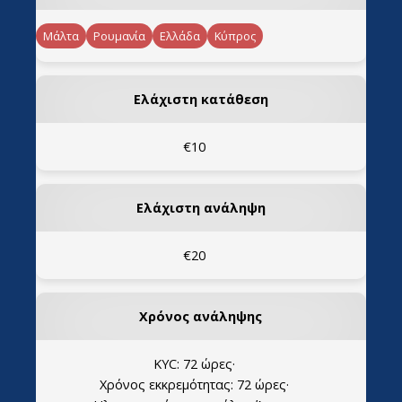
Μάλτα
Ρουμανία
Ελλάδα
Κύπρος
Ελάχιστη κατάθεση
€10
Ελάχιστη ανάληψη
€20
Χρόνος ανάληψης
KYC: 72 ώρες·
Χρόνος εκκρεμότητας: 72 ώρες·